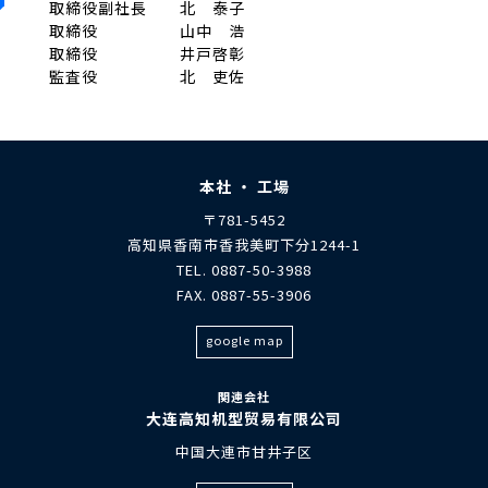
取締役副社長 北 泰子
取締役 山中 浩
取締役 井戸啓彰
監査役 北 吏佐
本社 ・ 工場
〒781-5452
高知県香南市香我美町下分1244-1
TEL. 0887-50-3988
FAX. 0887-55-3906
google map
関連会社
大连高知机型贸易有限公司
中国大連市甘井子区