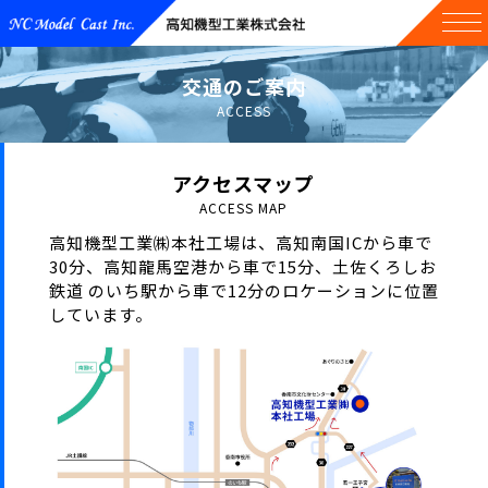
交通のご案内
ACCESS
アクセスマップ
ACCESS MAP
⾼知機型⼯業㈱本社⼯場は、⾼知南国ICから⾞で
30分、⾼知⿓⾺空港から⾞で15分、
⼟佐くろしお
鉄道 のいち駅から⾞で12分のロケーションに位置
しています。