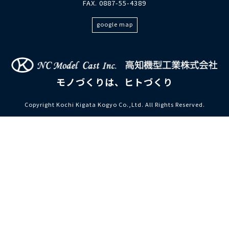
FAX. 0887-55-4389
google map
モノづくりは、ヒトづくり
Copyright Kochi Kigata Kogyo Co.,Ltd. All Rights Reserved.