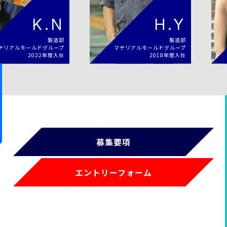
K.N
H.Y
製造部
製造部
ルモールドグループ
マテリアルモールドグループ
マ
2022年度入社
2018年度入社
募集要項
エントリーフォーム