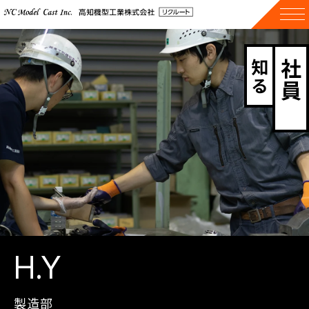
知る
社員
を
H.Y
製造部